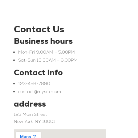
Contact Us
Business hours
Mon-Fri 9:00AM – 5:00PM
Sat-Sun 10:00AM – 6:00PM
Contact Info
123-456-7890
contact@mysite.com
address
123 Main Street
New York, NY 10001