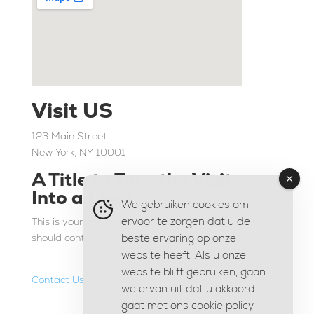
Visit US
123 Main Street
New York, NY 10001
A Title to Turn the Visitor
Into a Lead
We gebruiken cookies om
ervoor te zorgen dat u de
This is your chance to emphasize why the visitor
should contact you right now now.
beste ervaring op onze
website heeft. Als u onze
website blijft gebruiken, gaan
Contact Us
we ervan uit dat u akkoord
gaat met ons
cookie policy